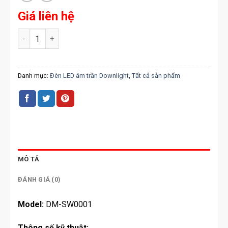
Giá liên hệ
Đèn LED âm trần Downlight đổi màu viền bạc 7W chíp Philip
Danh mục:
Đèn LED âm trần Downlight
,
Tất cả sản phẩm
MÔ TẢ
ĐÁNH GIÁ (0)
Model:
DM-SW0001
Thông số kỹ thuật: