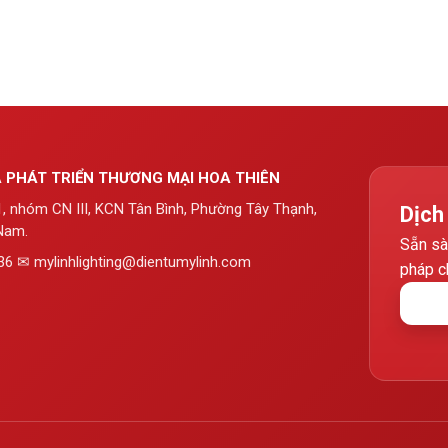
 PHÁT TRIỂN THƯƠNG MẠI HOA THIÊN
01, nhóm CN III, KCN Tân Bình, Phường Tây Thạnh,
Dịch
Nam.
Sẵn sà
36 ✉ mylinhlighting@dientumylinh.com
pháp c