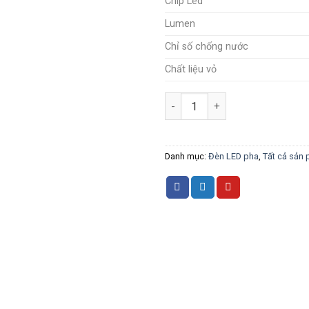
Chip Led
Lumen
Chỉ số chống nước
Chất liệu vỏ
Đèn Pha Cầu Led SMD 200W s
Danh mục:
Đèn LED pha
,
Tất cả sản