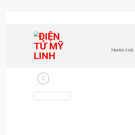
Chuyển
đến
nội
dung
TRANG CHỦ