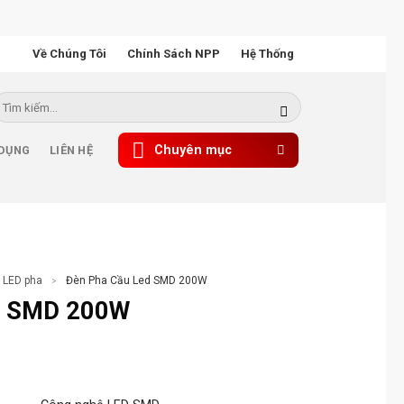
Về Chúng Tôi
Chính Sách NPP
Hệ Thống
ìm
iếm:
Chuyên mục
 DỤNG
LIÊN HỆ
 LED pha
Đèn Pha Cầu Led SMD 200W
>
d SMD 200W