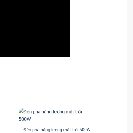
Công t
Gi
Đèn pha năng lượng mặt trời 500W