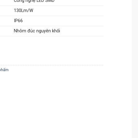
Công nghệ LED SMD
130Lm/W
IP66
Nhôm đúc nguyên khối
ố lượng
 phẩm