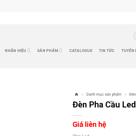
T
k
NHÃN HIỆU
SẢN PHẨM
CATALOGUE
TIN TỨC
TUYỂN
Danh mục sản phẩm
Đèn
>
>
Đèn Pha Cầu Le
Giá liên hệ