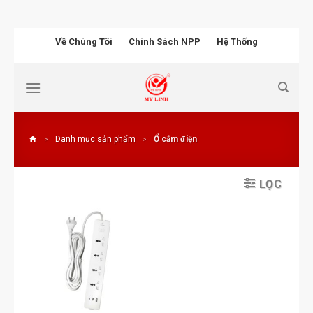
Chuyển
Về Chúng Tôi
Chính Sách NPP
Hệ Thống
đến
nội
dung
Danh mục sản phẩm
Ổ cắm điện
>
>
LỌC