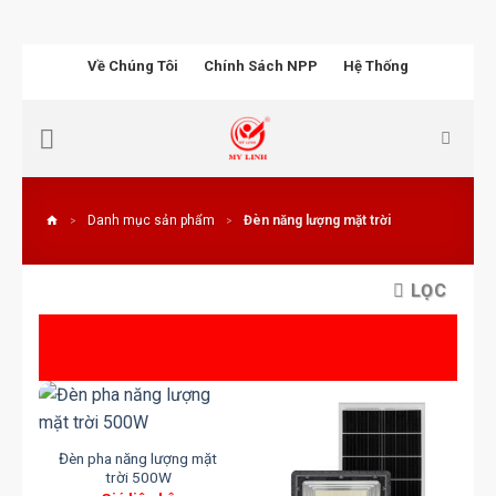
Chuyển
Về Chúng Tôi
Chính Sách NPP
Hệ Thống
đến
nội
dung
Danh mục sản phẩm
Đèn năng lượng mặt trời
>
>
LỌC
Đèn pha năng lượng mặt
trời 500W