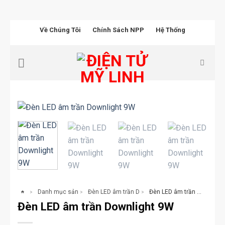
Chuyển
Về Chúng Tôi
Chính Sách NPP
Hệ Thống
đến
nội
dung
Danh mục sản phẩm
Đèn LED âm trần Downlight
Đèn LED âm trần Downlight 9W
>
>
>
Đèn LED âm trần Downlight 9W