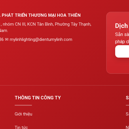
 PHÁT TRIỂN THƯƠNG MẠI HOA THIÊN
01, nhóm CN III, KCN Tân Bình, Phường Tây Thạnh,
Dịch
Nam.
Sẵn sà
36 ✉ mylinhlighting@dientumylinh.com
pháp c
THÔNG TIN CÔNG TY
S
Giới thiệu
S
Tin tức
N