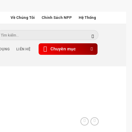
Về Chúng Tôi
Chính Sách NPP
Hệ Thống
ìm
iếm:
Chuyên mục
 DỤNG
LIÊN HỆ