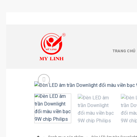
Chuyển
đến
nội
dung
TRANG CHỦ