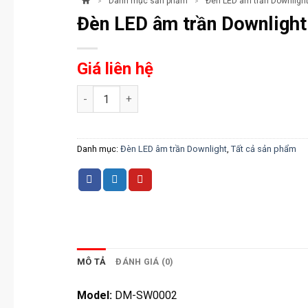
Danh mục sản phẩm
Đèn LED âm trần Downligh
>
>
Đèn LED âm trần Downlight 
Giá liên hệ
Đèn LED âm trần Downlight đổi màu viền bạc 9W 
Danh mục:
Đèn LED âm trần Downlight
,
Tất cả sản phẩm
MÔ TẢ
ĐÁNH GIÁ (0)
Model:
DM-SW0002