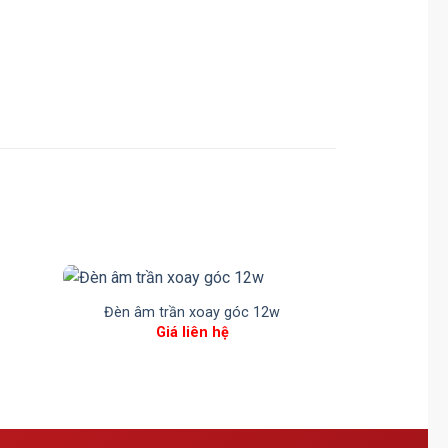
Đèn âm trần xoay góc 12w
Ổ
Giá liên hệ
Gi