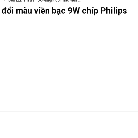
t
Đèn LED âm trần Downlight đổi màu viền bạc 9W chíp Philips
>
đổi màu viền bạc 9W chíp Philips
chíp Philips số lượng