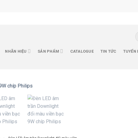
T
k
NHÃN HIỆU
SẢN PHẨM
CATALOGUE
TIN TỨC
TUYỂN