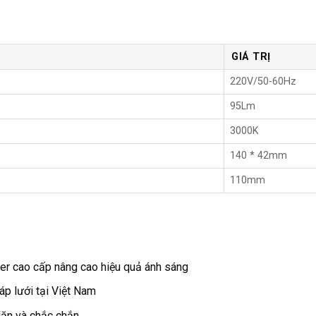
GIÁ TRỊ
220V/50-60Hz
95Lm
3000K
140 * 42mm
110mm
er cao cấp nâng cao hiệu quả ánh sáng
p lưới tại Việt Nam
dặn và chắc chắn